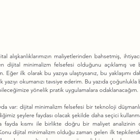
jital alışkanlıklarımızın maliyetlerinden bahsetmiş, ihtiyacı
dijital minimalizm felsefesi olduğunu açıklamış ve b
m. Eğer ilk olarak bu yazıya ulaştıysanız, bu yaklaşımı da
ilk yazıyı okumanızı tavsiye ederim. Bu yazıda çoğunlukla 
ebileceğimize yönelik pratik uygulamalara odaklanacağım.
da var: dijital minimalizm felsefesi bir teknoloji düşmanlı
diğimiz şeylere faydası olacak şekilde daha seçici kullanm
a fayda kısmı ile birlikte doğru bir maliyet analizinin 
onu dijital minimalizm olduğu zaman gelen ilk tepkilerde