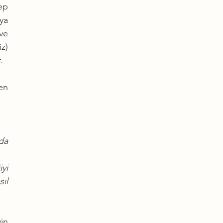
ep 
ya 
e 
z) 
. 
n 
a 
i 
l 
n 