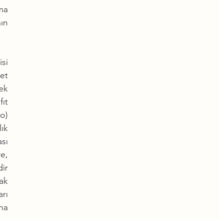
a 
n 
si 
et 
k 
ıt 
) 
ık 
sı 
, 
ir 
ak 
rı 
a 