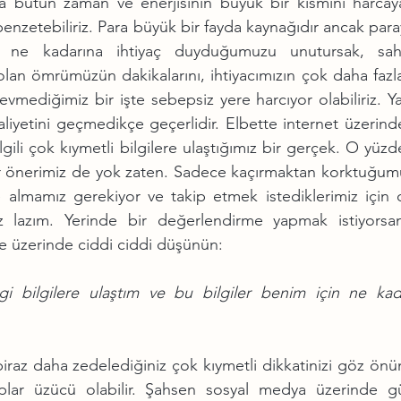
 bütün zaman ve enerjisinin büyük bir kısmını harcaya
nzetebiliriz. Para büyük bir fayda kaynağıdır ancak para
ne kadarına ihtiyaç duyduğumuzu unutursak, sahi
an ömrümüzün dakikalarını, ihtiyacımızın çok daha fazlas
vmediğimiz bir işte sebepsiz yere harcıyor olabiliriz. Ya
aliyetini geçmedikçe geçerlidir. Elbette internet üzerind
lgili çok kıymetli bilgilere ulaştığımız bir gerçek. O yüzd
 önerimiz de yok zaten. Sadece kaçırmaktan korktuğumu
 almamız gerekiyor ve takip etmek istediklerimiz için d
z lazım. Yerinde bir değerlendirme yapmak istiyorsanı
e üzerinde ciddi ciddi düşünün:
i bilgilere ulaştım ve bu bilgiler benim için ne kada
iraz daha zedelediğiniz çok kıymetli dikkatinizi göz önü
aplar üzücü olabilir. Şahsen sosyal medya üzerinde gü