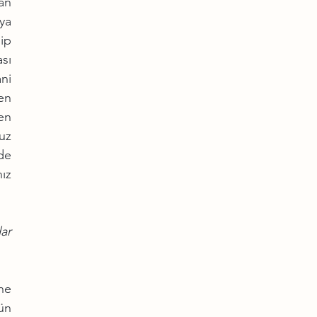
n 
ya 
p 
ı 
ni 
en 
en 
z 
e 
z 
r 
ne 
n 