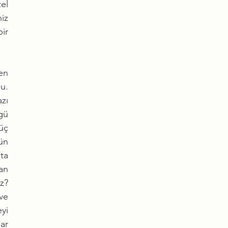
l 
z 
ir 
n 
. 
zı 
ü 
üç 
n 
ta 
an 
? 
e 
i 
r 