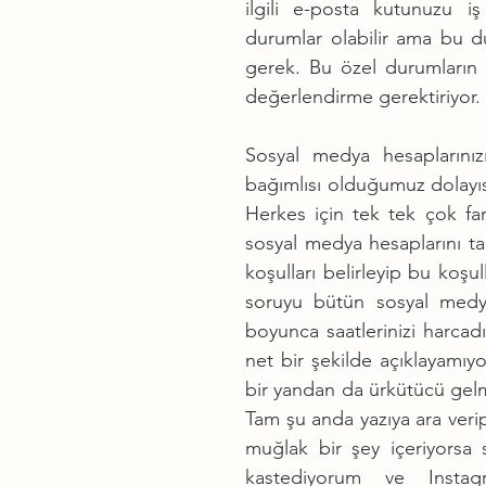
ilgili e-posta kutunuzu i
durumlar olabilir ama bu d
gerek. Bu özel durumların s
değerlendirme gerektiriyor.
Sosyal medya hesaplarını
bağımlısı olduğumuz dolayıs
Herkes için tek tek çok farkl
sosyal medya hesaplarını t
koşulları belirleyip bu koşu
soruyu bütün sosyal medya
boyunca saatlerinizi harcadı
net bir şekilde açıklayamıy
bir yandan da ürkütücü gelm
Tam şu anda yazıya ara veri
muğlak bir şey içeriyorsa 
kastediyorum ve Insta