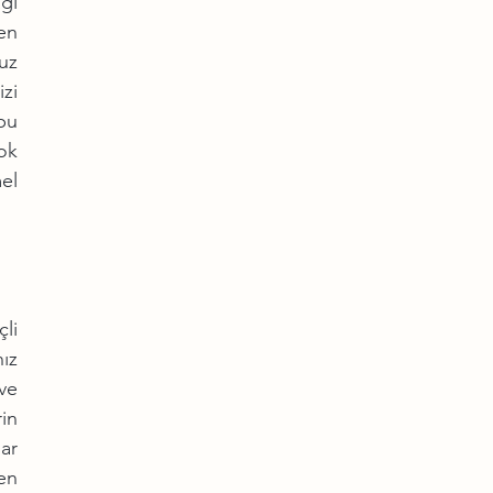
ğı 
en 
z 
i 
u 
k 
el 
li 
z 
e 
in 
r 
n 