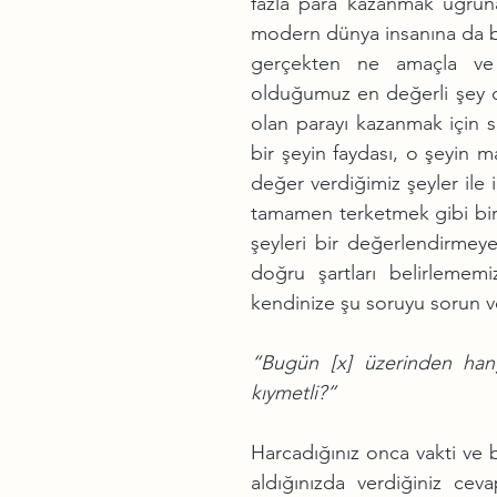
fazla para kazanmak uğruna
modern dünya insanına da be
gerçekten ne amaçla ve 
olduğumuz en değerli şey ol
olan parayı kazanmak için se
bir şeyin faydası, o şeyin m
değer verdiğimiz şeyler ile i
tamamen terketmek gibi bir
şeyleri bir değerlendirmeye
doğru şartları belirlememi
kendinize şu soruyu sorun v
“Bugün [x] üzerinden hang
kıymetli?”
Harcadığınız onca vakti ve b
aldığınızda verdiğiniz cev