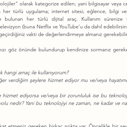
olojiler” olarak kategorize edilen; yani bilgisayar veya c
an her türlü uygulama; internet sitesi; eğlence, bilgi ve
 bulunan her türlü dijital araç. Kullanım sürenize v
elevizyon (buna Netflix ve YouTube’u da dahil edebilirsini
geçirdiğiniz vakti de değerlendirmeye almanız gerekebilir
ığınızı göz önünde bulundurup kendinize sormanız gereke
ak hangi amaç ile kullanıyorum?
r verdiğim şeylere hizmet ediyor mu ve/veya hayatımd
hizmet ediyorsa ve/veya bir zorunluluk ise bu teknolojiy
lu nedir? Yani bu teknolojiyi ne zaman, ne kadar ve nası
kat etmeniz gereken birkaç nokta var. Öncelikle bir şeyi