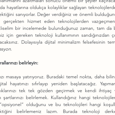
ullanımlarını azaltmaları sonucu önemli bir şeyler kaçıraca
da hayatlarına oldukça kolaylıklar sağlayan teknolojilerd
tiğini sanıyorlar. Değer verdiğiniz ve önemli bulduğunu
ze gerçekten hizmet eden teknolojilerden vazgeçmeniz
klıselim bir incelemede bulunduğunuz zaman, tam da b
iz için gereken teknoloji kullanımının sandığınızdan ço
aksınız. Dolayısıyla dijital minimalizm felsefesinin tem
asyon
. 
llarınızı belirleyin:
ınızı masaya yatırıyoruz. Buradaki temel nokta, daha bilinç
tal hayatınızı sıfırlayıp yeniden başlatacağız. Yapmanı
nlıklarınızı tek tek gözden geçirmek ve kendi ihtiyaç v
şartlarınızı belirlemek. Kullandığınız hangi teknolojiler
“opsiyonel” olduğunu ve bu teknolojileri hangi koşulla
ktiğini belirlemeniz lazım. Burada teknoloji derke