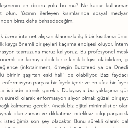
yalleşmenin en doğru yolu bu mu? Ne kadar kullanmam
olun. Yazının ilerleyen kısımlarında sosyal medyanı
erinden biraz daha bahsedeceğim.
zere internet alışkanlıklarımızla ilgili bir kısıtlama öneri
k kaygı önemli bir şeyleri kaçırma endişesi oluyor. İntern
masyon taarruzuna maruz kalıyoruz. Bu profesyonel mesle
emli bir konuyla ilgili bir etkinlik bilgisi olabilirken, çıf
-eğlence (infotainment, örneğin Buzzfeed ya da Onedio
birinin şaşırtan eski hali” de olabiliyor. Bazı faydacıl
 enformasyon parçası bir fayda içerir ve en ufak bir fayda
e istifade etmek gerekir. Dolayısıyla bu yaklaşıma göre
an sürekli olarak enformasyon alıyor olmak güzel bir şeyd
lı kalmamız gerekir. Ancak biz dijital minimalistler olar
 kaynak olan zaman ve dikkatimizi niteliksiz bilgi parçacıkla
istediğimiz son şey olacaktır. Bunu sürekli olarak dah