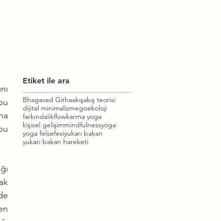
Etiket ile ara
nı 
Bhagavad Githa
akış
akış teorisi
u 
dijital minimalizm
ego
ekoloji
ha 
farkındalık
flow
karma yoga
kişisel gelişim
mindfulness
yoga
bu 
yoga felsefesi
yukarı bakan
yukarı bakan hareketi
ğı 
ak 
de 
n 