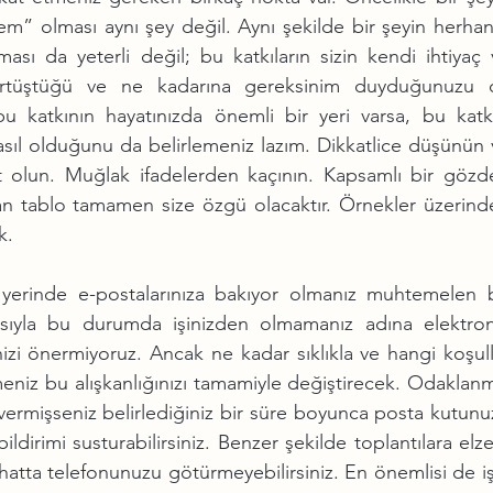
em” olması aynı şey değil. Aynı şekilde bir şeyin herhan
ası da yeterli değil; bu katkıların sizin kendi ihtiyaç 
örtüştüğü ve ne kadarına gereksinim duyduğunuzu d
u katkının hayatınızda önemli bir yeri varsa, bu katkıy
sıl olduğunu da belirlemeniz lazım. Dikkatlice düşünün v
et olun. Muğlak ifadelerden kaçının. Kapsamlı bir gözde
n tablo tamamen size özgü olacaktır. Örnekler üzerinde
k.
 yerinde e-postalarınıza bakıyor olmanız muhtemelen bi
yısıyla bu durumda işinizden olmamanız adına elektroni
izi önermiyoruz. Ancak ne kadar sıklıkla ve hangi koşull
meniz bu alışkanlığınızı tamamiyle değiştirecek. Odaklanm
e vermişseniz belirlediğiniz bir süre boyunca posta kutunu
bildirimi susturabilirsiniz. Benzer şekilde toplantılara elz
 hatta telefonunuzu götürmeyebilirsiniz. En önemlisi de iş