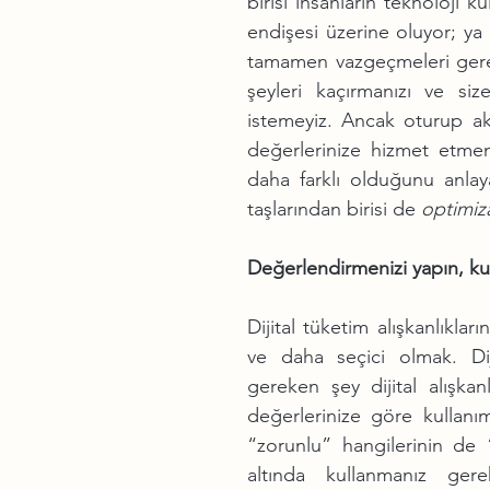
birisi insanların teknoloji k
endişesi üzerine oluyor; ya 
tamamen vazgeçmeleri gerek
şeyleri kaçırmanızı ve si
istemeyiz. Ancak oturup a
değerlerinize hizmet etmen
daha farklı olduğunu anlayac
taşlarından birisi de 
optimiz
Değerlendirmenizi yapın, kura
Dijital tüketim alışkanlıklar
ve daha seçici olmak. Diji
gereken şey dijital alışka
değerlerinize göre kullanım 
“zorunlu” hangilerinin de 
altında kullanmanız gere