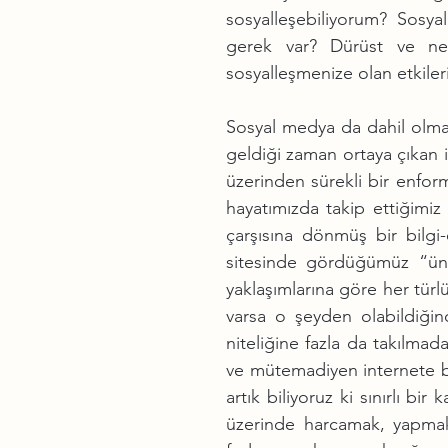
sosyalleşebiliyorum? Sos
gerek var? Dürüst ve net 
sosyalleşmenize olan etkil
Sosyal medya da dahil olmak ü
geldiği zaman ortaya çıkan il
üzerinden sürekli bir enfor
hayatımızda takip ettiğimiz ön
çarşısına dönmüş bir bilgi
sitesinde gördüğümüz “ünlü 
yaklaşımlarına göre her türlü
varsa o şeyden olabildiğinc
niteliğine fazla da takılmad
ve mütemadiyen internete bağ
artık biliyoruz ki sınırlı bir
üzerinde harcamak, yapmak 