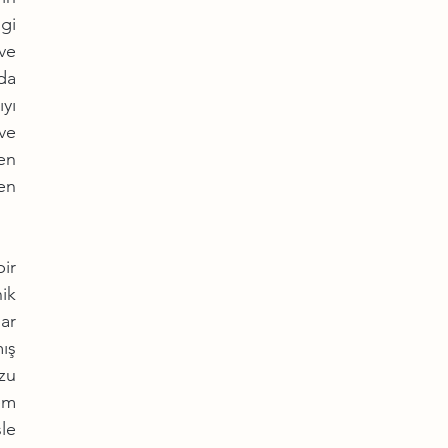
gi 
ve 
a 
ı 
e 
n 
n 
r 
k 
ar 
ış 
zu 
em 
le 