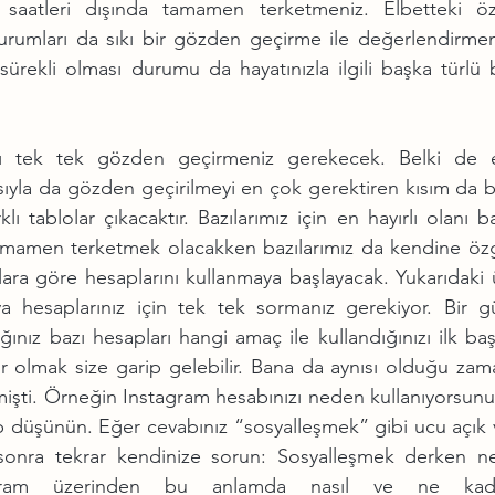
ş saatleri dışında tamamen terketmeniz. Elbetteki öze
urumları da sıkı bir gözden geçirme ile değerlendirmeni
ürekli olması durumu da hayatınızla ilgili başka türlü b
zı tek tek gözden geçirmeniz gerekecek. Belki de e
ıyla da gözden geçirilmeyi en çok gerektiren kısım da bu
ı tablolar çıkacaktır. Bazılarımız için en hayırlı olanı ba
amamen terketmek olacakken bazılarımız da kendine özg
llara göre hesaplarını kullanmaya başlayacak. Yukarıdaki 
 hesaplarınız için tek tek sormanız gerekiyor. Bir gü
ğınız bazı hesapları hangi amaç ile kullandığınızı ilk baş
or olmak size garip gelebilir. Bana da aynısı olduğu zam
işti. Örneğin Instagram hesabınızı neden kullanıyorsunuz
p düşünün. Eğer cevabınız “sosyalleşmek” gibi ucu açık v
sonra tekrar kendinize sorun: Sosyalleşmek derken ney
gram üzerinden bu anlamda nasıl ve ne kada