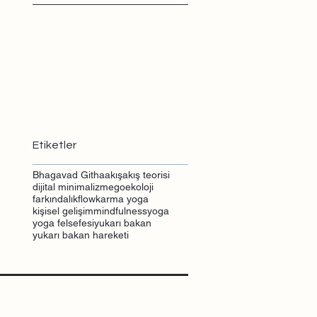
Etiketler
Bhagavad Githa
akış
akış teorisi
dijital minimalizm
ego
ekoloji
farkındalık
flow
karma yoga
kişisel gelişim
mindfulness
yoga
yoga felsefesi
yukarı bakan
yukarı bakan hareketi