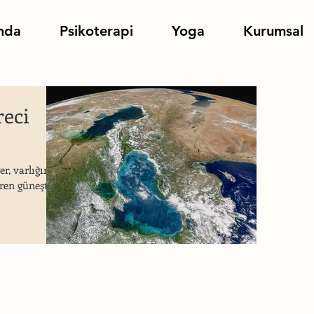
nda
Psikoterapi
Yoga
Kurumsal
reci
er, varlığının
eren güneşten,