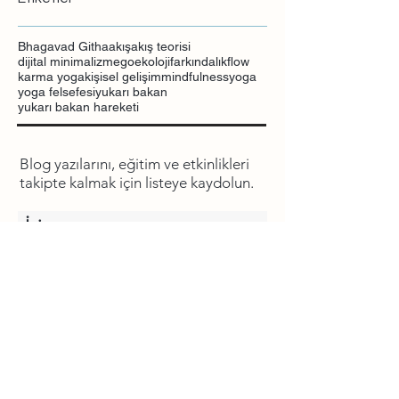
Bhagavad Githa
akış
akış teorisi
dijital minimalizm
ego
ekoloji
farkındalık
flow
karma yoga
kişisel gelişim
mindfulness
yoga
yoga felsefesi
yukarı bakan
yukarı bakan hareketi
Blog yazılarını, eğitim ve etkinlikleri
takipte kalmak için listeye kaydolun.
Kaydol
İletişim
Instagram