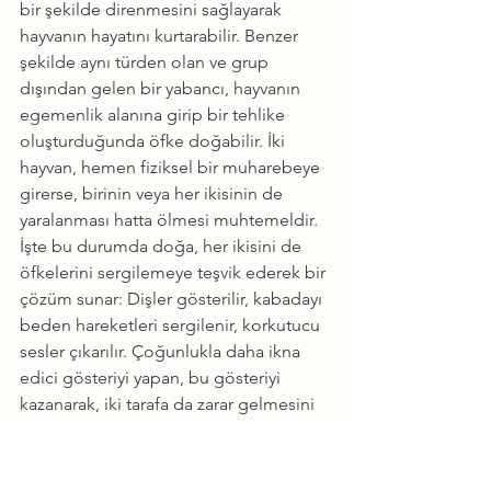
bir şekilde direnmesini sağlayarak 
hayvanın hayatını kurtarabilir. Benzer 
şekilde aynı türden olan ve grup 
dışından gelen bir yabancı, hayvanın 
egemenlik alanına girip bir tehlike 
oluşturduğunda öfke doğabilir. İki 
hayvan, hemen fiziksel bir muharebeye 
girerse, birinin veya her ikisinin de 
yaralanması hatta ölmesi muhtemeldir. 
İşte bu durumda doğa, her ikisini de 
öfkelerini sergilemeye teşvik ederek bir 
çözüm sunar: Dişler gösterilir, kabadayı 
beden hareketleri sergilenir, korkutucu 
sesler çıkarılır. Çoğunlukla daha ikna 
edici gösteriyi yapan, bu gösteriyi 
kazanarak, iki tarafa da zarar gelmesini 
engeller.
Hayvanlar üzerinde yapılan deneylerde, 