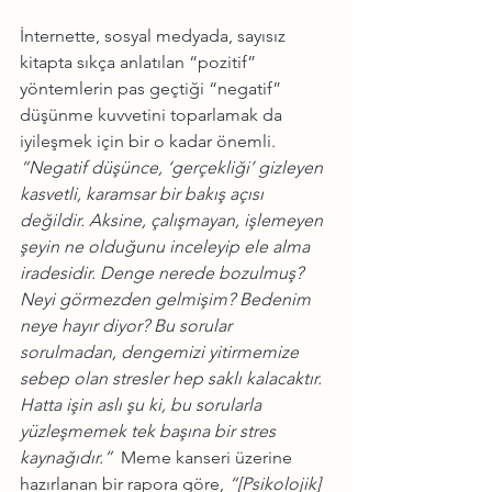
İnternette, sosyal medyada, sayısız 
kitapta sıkça anlatılan “pozitif” 
yöntemlerin pas geçtiği “negatif” 
düşünme kuvvetini toparlamak da 
iyileşmek için bir o kadar önemli. 
“Negatif düşünce, ‘gerçekliği’ gizleyen 
kasvetli, karamsar bir bakış açısı 
değildir. Aksine, çalışmayan, işlemeyen 
şeyin ne olduğunu inceleyip ele alma 
iradesidir. Denge nerede bozulmuş? 
Neyi görmezden gelmişim? Bedenim 
neye hayır diyor? Bu sorular 
sorulmadan, dengemizi yitirmemize 
sebep olan stresler hep saklı kalacaktır. 
Hatta işin aslı şu ki, bu sorularla 
yüzleşmemek tek başına bir stres 
kaynağıdır.”
  Meme kanseri üzerine 
hazırlanan bir rapora göre, 
“[Psikolojik] 