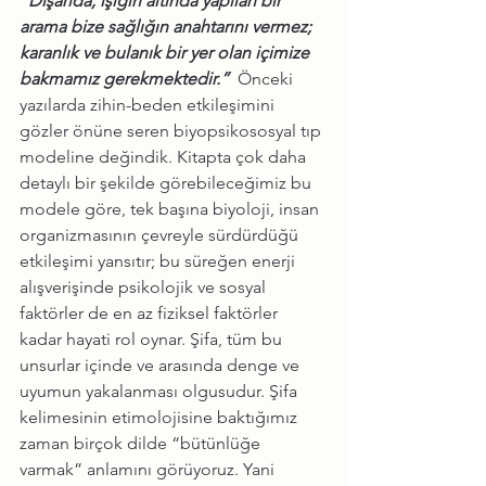
“Dışarıda, ışığın altında yapılan bir 
arama bize sağlığın anahtarını vermez; 
karanlık ve bulanık bir yer olan içimize 
bakmamız gerekmektedir.”
  Önceki 
yazılarda zihin-beden etkileşimini 
gözler önüne seren biyopsikososyal tıp 
modeline değindik. Kitapta çok daha 
detaylı bir şekilde görebileceğimiz bu 
modele göre, tek başına biyoloji, insan 
organizmasının çevreyle sürdürdüğü 
etkileşimi yansıtır; bu süreğen enerji 
alışverişinde psikolojik ve sosyal 
faktörler de en az fiziksel faktörler 
kadar hayati rol oynar. Şifa, tüm bu 
unsurlar içinde ve arasında denge ve 
uyumun yakalanması olgusudur. Şifa 
kelimesinin etimolojisine baktığımız 
zaman birçok dilde “bütünlüğe 
varmak” anlamını görüyoruz. Yani 