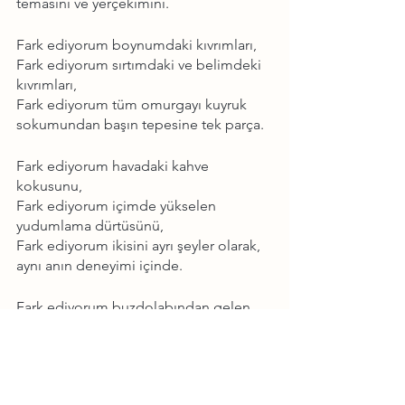
temasını ve yerçekimini.
Fark ediyorum boynumdaki kıvrımları,
Fark ediyorum sırtımdaki ve belimdeki 
kıvrımları,
Fark ediyorum tüm omurgayı kuyruk 
sokumundan başın tepesine tek parça.
Fark ediyorum havadaki kahve 
kokusunu,
Fark ediyorum içimde yükselen 
yudumlama dürtüsünü,
Fark ediyorum ikisini ayrı şeyler olarak, 
aynı anın deneyimi içinde.
Fark ediyorum buzdolabından gelen 
hafif uğultuyu,
Fark ediyorum dışarıdaki karganın 
sesini,
Fark ediyorum duyabildiğim en 