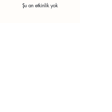
Şu an etkinlik yok
Blog yazılarını, eğitim ve etkinlikleri
takipte kalmak için listeye kaydolun.
Kaydol
İletişim
Instagram
©2026