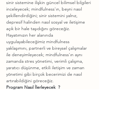
sinir sistemine ilişkin güncel bilimsel bilgileri 
inceleyecek; mindfulness'ın, beyni nasıl 
şekillendirdiğini; sinir sistemini yalnız, 
depresif halinden nasıl sosyal ve iletişime 
Hayatımızın her alanında 
uygulayabileceğimiz mindfulness 
yaklaşımını, partnerli ve bireysel çalışmalar 
ile deneyimleyecek; mindfulness'ın aynı 
zamanda stres yönetimi, verimli çalışma, 
yaratıcı düşünme, etkili iletişim ve zaman 
yönetimi gibi birçok becerimizi de nasıl 
Teori, Pratik, Yoga Uygulamaları, Nefes 
Çalışmaları ve Meditasyon Pratiklerinin 
beraber harmanlandığı bu modül, Yoga 
uzmanı olarak sizi pratiğinizin katmanları ile 
Mindulness kavramının yogadan farklı 
olmadığını ve bir tavır olarak derslerinizde 