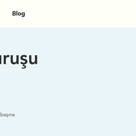
Blog
uruşu
k başına