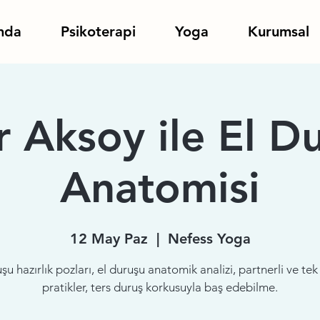
nda
Psikoterapi
Yoga
Kurumsal
 Aksoy ile El D
Anatomisi
12 May Paz
  |  
Nefess Yoga
şu hazırlık pozları, el duruşu anatomik analizi, partnerli ve te
pratikler, ters duruş korkusuyla baş edebilme.