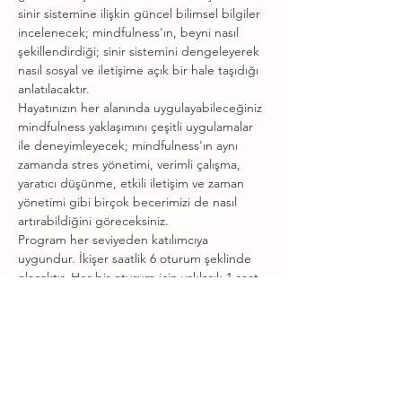
sinir sistemine ilişkin güncel bilimsel bilgiler 
incelenecek; mindfulness'ın, beyni nasıl 
şekillendirdiği; sinir sistemini dengeleyerek 
nasıl sosyal ve iletişime açık bir hale taşıdığı 
anlatılacaktır.
Hayatınızın her alanında uygulayabileceğiniz 
mindfulness yaklaşımını çeşitli uygulamalar 
ile deneyimleyecek; mindfulness'ın aynı 
zamanda stres yönetimi, verimli çalışma, 
yaratıcı düşünme, etkili iletişim ve zaman 
yönetimi gibi birçok becerimizi de nasıl 
artırabildiğini göreceksiniz.
Program her seviyeden katılımcıya 
uygundur. İkişer saatlik 6 oturum şeklinde 
olacaktır. Her bir oturum için yaklaşık 1 saat 
teori sunulacak; 1 saat de yoga ve 
meditasyon uygulaması yapılacaktır. 
Katılımcılar programın 6 haftaya yayılan 
yapısından dolayı pozitif alışkanlıkları 
pekiştirme fırsatı bulacaktır.
Kayıtlar Cihangir Yoga üzerinden 