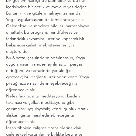
bir gözlem hali içinde izlemektir ve bu hal 
içerisinden bir netlik ve mevcudiyet doğar. 
Bu tanıklık ve gözlem hali aynı zamanda 
Yoga uygulamasının da temelinde yer alır.
Geleneksel ve modern bilgileri harmanlayan 
6 haftalık bu program, mindfulness ve 
farkındalık kavramları üzerine kapsamlı bir 
bakış açısı geliştirmek isteyenler için 
oluşturuldu.
Bu 6 hafta içerisinde mindfulness'ın, Yoga 
uygulamasının neden ayrılmaz bir parçası 
olduğunu ve temelinde yer aldığını 
görecek; bu bağlantı üzerinden kendi Yoga 
pratiğinizde nasıl derinleşebileceğinizi 
öğreneceksiniz.
Nefes farkındalığı meditasyonu, beden 
taraması ve şefkat meditasyonu gibi 
çalışmaları uygulayacak; kendi günlük pratik 
alışkanlığınızı  nasıl edinebileceğinizi 
öğreneceksiniz.
İnsan zihninin çalışma prensiplerine dair 
geleneksel yorumlar ile birlikte beyne ve 