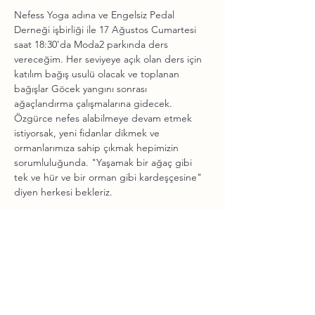
Nefess Yoga adına ve Engelsiz Pedal 
Derneği işbirliği ile 17 Ağustos Cumartesi 
saat 18:30'da Moda2 parkında ders 
vereceğim. Her seviyeye açık olan ders için 
katılım bağış usulü olacak ve toplanan 
bağışlar Göcek yangını sonrası 
ağaçlandırma çalışmalarına gidecek. 
Özgürce nefes alabilmeye devam etmek 
istiyorsak, yeni fidanlar dikmek ve 
ormanlarımıza sahip çıkmak hepimizin 
sorumluluğunda. "Yaşamak bir ağaç gibi 
tek ve hür ve bir orman gibi kardeşçesine" 
diyen herkesi bekleriz.
Blog yazılarını, eğitim ve etkinlikleri