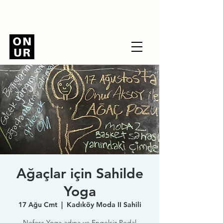
Ağaçlar için Sahilde
Yoga
17 Ağu Cmt
  |  
Kadıköy Moda II Sahili
Nefess Yoga adına ve Engelsiz Pedal