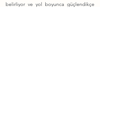
belirliyor ve yol boyunca güçlendikçe 
dümeni daha da sağlam tutuyoruz. Belki 
havayı kontrol edemiyoruz ama dümen 
bizim elimizde. İşte bu gerçekten bir 
süper güç.
Yorumlar
Bir yorum yazın...
Etiket ile ara