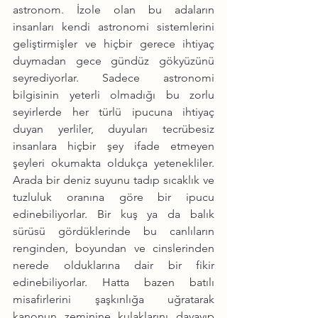
astronom. İzole olan bu adaların 
insanları kendi astronomi sistemlerini 
geliştirmişler ve hiçbir gerece ihtiyaç 
duymadan gece gündüz gökyüzünü 
seyrediyorlar. Sadece astronomi 
bilgisinin yeterli olmadığı bu zorlu 
seyirlerde her türlü ipucuna ihtiyaç 
duyan yerliler, duyuları tecrübesiz 
insanlara hiçbir şey ifade etmeyen 
şeyleri okumakta oldukça yetenekliler. 
Arada bir deniz suyunu tadıp sıcaklık ve 
tuzluluk oranına göre bir ipucu 
edinebiliyorlar. Bir kuş ya da balık 
sürüsü gördüklerinde bu canlıların 
renginden, boyundan ve cinslerinden 
nerede olduklarına dair bir fikir 
edinebiliyorlar. Hatta bazen batılı 
misafirlerini şaşkınlığa uğratarak 
kanonun zeminine kulaklarını dayayıp 